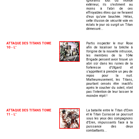
ignorants tout du monde
extérieur, ils s’estiment au
moins à l’abri de ces
effroyables êtres qui ne feraient
d’eux qu’une bouchée. Hélas,
cette illusion de sécurité vole en
éclats le jour où surgit un Titan
démesuré...
ATTAQUE DES TITANS TOME
Partis inspecter le mur Rose
10 - L'
afin de localiser la brèche à
l’origine de la nouvelle intrusion,
les membres de la 104e
Brigade pensent avoir trouvé un
abri sûr dans les ruines de la
forteresse d’Utgard et
s’apprêtent à prendre un peu de
repos pour la nuit.
Malheureusement, les Titans,
pourtant censés être inactifs
après le coucher du soleil, n’ont
pas l’intention de leur laisser le
moindre répit !
ATTAQUE DES TITANS TOME
La bataille entre le Titan d'Eren
11 - L'
et le Titan Cuirassé se poursuit
sous les yeux des compagnons
d'Eren, impuissants face à la
puissance des deux
combattants...