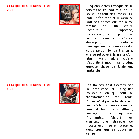
ATTAQUE DES TITANS TOME
Cinq ans après l'attaque de la
2 - L'
forteresse, l’humanité subit un
nouvel assaut des titans. La
bataille fait rage et Mikasa ne
sait pas encore qu’Eren a été
victime de l’un d’eux.
Lorsqu’elle l’apprend,
bouleversée, elle perd sa
lucidité et dans un accès de
désespoir, s’élance
sauvagement dans un assaut à
corps perdu. Tombant à terre,
elle se retrouve à la merci d’un
titan. Mais alors qu’elle
s’apprête à mourir, se produit
quelque chose de totalement
inattendu !
ATTAQUE DES TITANS TOME
Les troupes sont sidérées par
3 - L'
la découverte du singulier
pouvoir d’Eren qui peut se
transformer en Titan ! Mais
l’heure n’est pas à la stupeur :
une brèche est ouverte dans le
mur, et les Titans affluent,
menaçant de repousser
l’humanité… Malgré les
craintes, une stratégie de
riposte est mise en place, et
c’est Eren qui se trouve au
centre !