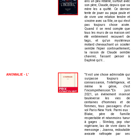
ans un peu rebelle, surtout avec
son père, Claude, depuis que sa
mère les a quitté. Ce dernier
tente de jouer au papa poule et
de vivre une relation tendre et
sincère avec sa fille, ce qui n'est
pas toujours chose aisée.
Quand il se rend compte que
tous les murs de sa maison ont
été entièrement recouvert de
tags, et qu'un mystérieux
motard chevauchant un scooter
semble l'épier continuellement,
la raison de Claude semble
chavirer, faisant penser à
Daphné qu'il...
ANOMALIE - L'
"Il est une chose admirable qui
surpasse toujours la
connaissance, l'intelligence, et
même le génie, c'est
l'incompréhension."En juin
2021, un événement insensé
bouleverse les vies de
centaines d'hommes et de
femmes, tous passagers d'un
vol Paris-New York. Parmi eux :
Blake, père de famille
respectable et néanmoins tueur
à gages ; Slimboy, pop star
nigériane, las de vivre dans le
mensonge ; Joanna, redoutable
avocate rattrapée par ses