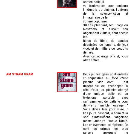
sort en salle. Il
va bouleverser pour toujours
l'industrie du cinéma, l'univers
de la science-fiction et
l'imaginaire de la
culture populaire.
30 ans plus tard, l'équipage du
Nostromo, et surtout son
angoissant visiteur, sont encore
les
héros de films, de bandes
dessinées, de romans, de jeux
vidéo et de milliers de produits
dérivés.
Avec cet ouvrage officiel, vous
allez entrer...
AM STRAM GRAM
Deux jeunes gens sont enlevés
et séquestrés au fond d'une
piscine vide dont il est
impossible de s'échapper. À
côté d'eux, un pistolet chargé
d'une unique balle et un
téléphone portable avec
suffisamment de batterie pour
délivrer un terrible message : "
Vous devez tuer pour vivre. "
Les jours passent, la faim et la
soif s'intensifient, l'angoisse
monte. Jusqu'à l'issue fatale.
Les enlèvements se répètent. Ce
sont les crimes les plus
pervers auxquels le