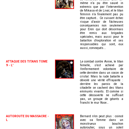
même n’a pu être sauvé in
extremis que par l’intervention
de Mikasa et de Livaï, et le titan
féminin n’a finalement pas pu
être capturé… Ce cuisant échec
risque d’avoir de fâcheuses
conséquences non seulement
pour Eren qui doit désormais
être remis aux brigades
spéciales, mais aussi pour le
bataillon d’exploration et ses
responsables qui sont, eux
aussi, convoqués...
ATTAQUE DES TITANS TOME
Le combat contre Annie, le titan
9 - L'
femelle, s’est achevé par
l’enfermement volontaire de
cette dernière dans un cocon de
cristal. Mais la rude bataille a
dévoilé une vérité effrayante :
derrière les parois de la
citadelle se cachent des titans
emmurés vivants. Et comme si
cette découverte ne suffisait
pas, un groupe de géants a
franchi le mur Rose…
AUTOROUTE DU MASSACRE -
Bernard n’en peut plus : coincé
L
avec sa femme dans un
monstrueux bouchon
autoroutier, sous un soleil