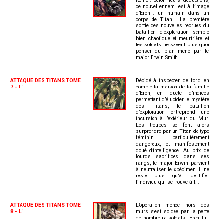
Reiner. Selon leurs déductions,
ce nouvel ennemi est à l’image
d’Eren : un humain dans un
corps de Titan ! La première
sortie des nouvelles recrues du
bataillon d'exploration semble
bien chaotique et meurtrière et
les soldats ne savent plus quoi
penser du plan mené par le
major Erwin Smith...
ATTAQUE DES TITANS TOME
Décidé à inspecter de fond en
7 - L'
comble la maison de la famille
d’Eren, en quête d’indices
permettant d’élucider le mystère
des Titans, le bataillon
d’exploration entreprend une
incursion à l’extérieur du Mur.
Les troupes se font alors
surprendre par un Titan de type
féminin particulièrement
dangereux, et manifestement
doué d’intelligence. Au prix de
lourds sacrifices dans ses
rangs, le major Erwin parvient
à neutraliser le spécimen. Il ne
reste plus qu’à identifier
l’individu qui se trouve à l...
ATTAQUE DES TITANS TOME
L’opération menée hors des
8 - L'
murs s’est soldée par la perte
de nombreux soldats. Eren lui-