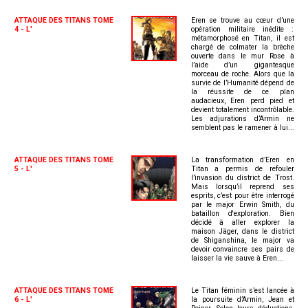
ATTAQUE DES TITANS TOME
Eren se trouve au cœur d’une
4 - L'
opération militaire inédite :
métamorphosé en Titan, il est
chargé de colmater la brèche
ouverte dans le mur Rose à
l’aide d’un gigantesque
morceau de roche. Alors que la
survie de l’Humanité dépend de
la réussite de ce plan
audacieux, Eren perd pied et
devient totalement incontrôlable.
Les adjurations d’Armin ne
semblent pas le ramener à lui...
ATTAQUE DES TITANS TOME
La transformation d’Eren en
5 - L'
Titan a permis de refouler
l’invasion du district de Trost.
Mais lorsqu’il reprend ses
esprits, c’est pour être interrogé
par le major Erwin Smith, du
bataillon d'exploration. Bien
décidé à aller explorer la
maison Jäger, dans le district
de Shiganshina, le major va
devoir convaincre ses pairs de
laisser la vie sauve à Eren...
ATTAQUE DES TITANS TOME
Le Titan féminin s’est lancée à
6 - L'
la poursuite d’Armin, Jean et