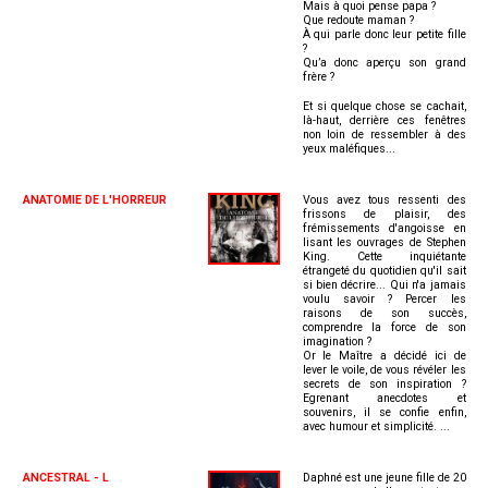
Mais à quoi pense papa ?
Que redoute maman ?
À qui parle donc leur petite fille
?
Qu’a donc aperçu son grand
frère ?
Et si quelque chose se cachait,
là-haut, derrière ces fenêtres
non loin de ressembler à des
yeux maléfiques...
ANATOMIE DE L'HORREUR
Vous avez tous ressenti des
frissons de plaisir,‭ ‬des
frémissements d'angoisse en
lisant les ouvrages de Stephen
King.‭ ‬Cette inquiétante
étrangeté du quotidien qu'il sait
si bien décrire...‭ ‬Qui n'a jamais
voulu savoir ‭? ‬Percer les
raisons de son succès,‭
‬comprendre la force de son
imagination ‭?
Or le Maître a décidé ici de
lever le voile,‭ ‬de vous révéler les
secrets de son inspiration ‭?
‬Egrenant anecdotes et
souvenirs,‭ ‬il se confie enfin,‭
‬avec humour et simplicité.‭ ‬...
ANCESTRAL - L
Daphné est une jeune fille de 20