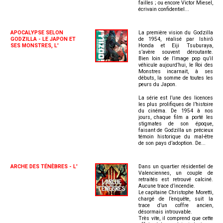
failles ; ou encore Victor Miesel,
écrivain confidentiel...
APOCALYPSE SELON
La première vision du Godzilla
GODZILLA - LE JAPON ET
de 1954, réalisé par Ishirō
SES MONSTRES, L'
Honda et Eiji Tsuburaya,
s’avère souvent déroutante.
Bien loin de l’image pop qu’il
véhicule aujourd’hui, le Roi des
Monstres incarnait, à ses
débuts, la somme de toutes les
peurs du Japon.
La série est l’une des licences
les plus prolifiques de l’histoire
du cinéma. De 1954 à nos
jours, chaque film a porté les
stigmates de son époque,
faisant de Godzilla un précieux
témoin historique du mal-être
de son pays d’adoption. De...
ARCHE DES TÉNÈBRES - L'
Dans un quartier résidentiel de
Valenciennes, un couple de
retraités est retrouvé calciné.
Aucune trace d’incendie.
Le capitaine Christophe Moretti,
chargé de l’enquête, suit la
trace d’un coffre ancien,
désormais introuvable.
Très vite, il comprend que cette