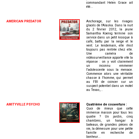
commandant Helen Grace ait
été...
AMERICAN PREDATOR
Anchorage, sur les rivages
glacés de l'Alaska. Dans la nuit
du 2 février 2012, la jeune
Samantha Koenig termine son
service dans un petit kiosque à
café, battu par la neige et le
vent. Le lendemain, elle n'est
toujours pas rentrée chez elle.
Une caméra de
vidéosurveillance apporte vite la
réponse : on y voit clairement
un inconnu emmener
l'adolescente sous la menace.
Commence alors une véritable
chasse à l'homme, qui permet
au FBI de coincer sur un
suspect potentiel dans un motel
au Texas,...
AMITYVILLE PSYCHO
Quatrième de couverture :
Quoi de mieux que cette
immense maison pour tous les
quatre ? Un jardin, cinq
chambres, un hangar à
bateaux, de grandes pièces de
vie, la démesure pour une petite
famille en recherche de
bonheur...