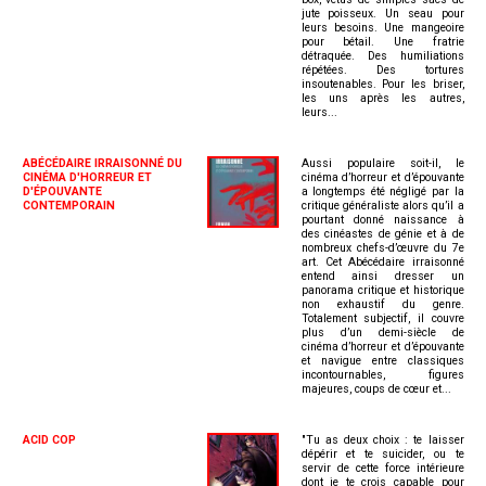
jute poisseux. Un seau pour
leurs besoins. Une mangeoire
pour bétail. Une fratrie
détraquée. Des humiliations
répétées. Des tortures
insoutenables. Pour les briser,
les uns après les autres,
leurs...
ABÉCÉDAIRE IRRAISONNÉ DU
Aussi populaire soit-il, le
CINÉMA D'HORREUR ET
cinéma d’horreur et d’épouvante
D'ÉPOUVANTE
a longtemps été négligé par la
CONTEMPORAIN
critique généraliste alors qu’il a
pourtant donné naissance à
des cinéastes de génie et à de
nombreux chefs-d’œuvre du 7e
art. Cet Abécédaire irraisonné
entend ainsi dresser un
panorama critique et historique
non exhaustif du genre.
Totalement subjectif, il couvre
plus d’un demi-siècle de
cinéma d’horreur et d’épouvante
et navigue entre classiques
incontournables, figures
majeures, coups de cœur et...
ACID COP
"Tu as deux choix : te laisser
dépérir et te suicider, ou te
servir de cette force intérieure
dont je te crois capable pour