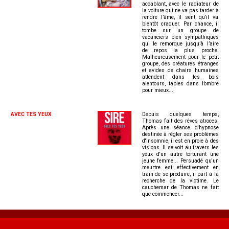
accablant, avec le radiateur de
la voiture qui ne va pas tarder à
rendre l’âme, il sent qu’il va
bientôt craquer. Par chance, il
tombe sur un groupe de
vacanciers bien sympathiques
qui le remorque jusqu’à l’aire
de repos la plus proche.
Malheureusement pour le petit
groupe, des créatures étranges
et avides de chairs humaines
attendent dans les bois
alentours, tapies dans l’ombre
pour mieux...
AVEC TES YEUX
Depuis quelques temps,
Thomas fait des rêves atroces.
Après une séance d'hypnose
destinée à régler ses problèmes
d'insomnie, il est en proie à des
visions. Il se voit au travers les
yeux d'un autre torturant une
jeune femme... Persuadé qu'un
meurtre est effectivement en
train de se produire, il part à la
recherche de la victime. Le
cauchemar de Thomas ne fait
que commencer...
MENU
FOOTER