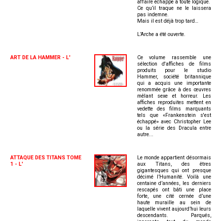
affaire échappe à toute logique.
Ce qu’il traque ne le laissera
pas indemne.
Mais il est déjà trop tard…
L’Arche a été ouverte.
ART DE LA HAMMER - L'
Ce volume rassemble une
sélection d'affiches de films
produits pour le studio
Hammer, société britannique
qui a acquis une importante
renommée grâce à des œuvres
mêlant sexe et horreur. Les
affiches reproduites mettent en
vedette des films marquants
tels que «Frankenstein s'est
échappé» avec Christopher Lee
ou la série des Dracula entre
autre...
ATTAQUE DES TITANS TOME
Le monde appartient désormais
1 - L'
aux Titans, des êtres
gigantesques qui ont presque
décimé l’Humanité. Voilà une
centaine d’années, les derniers
rescapés ont bâti une place
forte, une cité cernée d’une
haute muraille au sein de
laquelle vivent aujourd’hui leurs
descendants. Parqués,