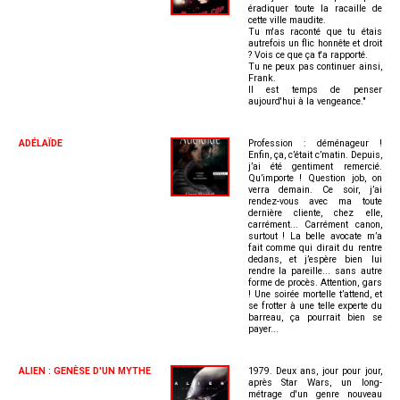
éradiquer toute la racaille de
cette ville maudite.
Tu m'as raconté que tu étais
autrefois un flic honnête et droit
? Vois ce que ça t'a rapporté.
Tu ne peux pas continuer ainsi,
Frank.
Il est temps de penser
aujourd'hui à la vengeance."
ADÉLAÏDE
Profession : déménageur !
Enfin, ça, c’était c’matin. Depuis,
j’ai été gentiment remercié.
Qu’importe ! Question job, on
verra demain. Ce soir, j’ai
rendez-vous avec ma toute
dernière cliente, chez elle,
carrément... Carrément canon,
surtout ! La belle avocate m’a
fait comme qui dirait du rentre
dedans, et j’espère bien lui
rendre la pareille... sans autre
forme de procès. Attention, gars
! Une soirée mortelle t’attend, et
se frotter à une telle experte du
barreau, ça pourrait bien se
payer...
ALIEN : GENÈSE D'UN MYTHE
1979. Deux ans, jour pour jour,
après Star Wars, un long-
métrage d'un genre nouveau