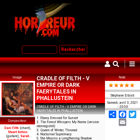
Aller
au
contenu
principal
Rechercher
Image
CRADLE OF FILTH - V
Note
EMPIRE OR DARK
FAERYTALES IN
Stéphane Erbisti
PHALLUSTEIN
Samedi, avril 3, 2021
CRADLE OF FILTH - V EMPIRE OR DARK
- 20:50
FAERYTALES IN PHALLUSTEIN
Share
Face
T
1. Ebony Dressed for Sunset
Email
Compositeur
2. The Forest Whispers My Name (version
réenregistré)
Dani Filth
(chant),
3. Queen of Winter, Throned
Stuart Antsis
4. Nocturnal Supremacy
(guitare),
Sarah
5. She Mourns a Lengthening Shadow