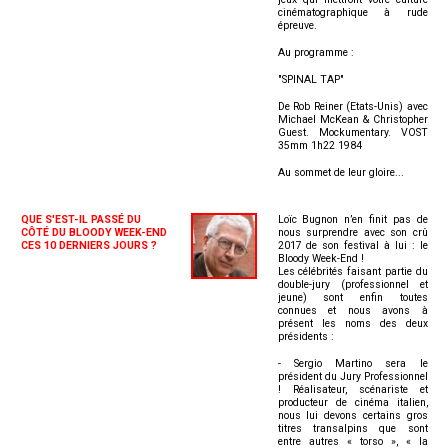
cinématographique à rude
épreuve.
Au programme :
"SPINAL TAP"
De Rob Reiner (Etats-Unis) avec
Michael McKean & Christopher
Guest. Mockumentary. VOST
35mm 1h22 1984
Au sommet de leur gloire...
QUE S'EST-IL PASSÉ DU
Loïc Bugnon n’en finit pas de
CÔTÉ DU BLOODY WEEK-END
nous surprendre avec son crû
CES 10 DERNIERS JOURS ?
2017 de son festival à lui : le
Bloody Week-End !
Les célébrités faisant partie du
double-jury (professionnel et
jeune) sont enfin toutes
connues et nous avons à
présent les noms des deux
présidents :
- Sergio Martino sera le
président du Jury Professionnel
! Réalisateur, scénariste et
producteur de cinéma italien,
nous lui devons certains gros
titres transalpins que sont
entre autres « torso », « la