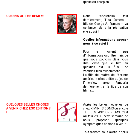
queue du scorpion...
QUEENS OF THE DEAD !!!
Nous l’apprenons tout
dernièrement, Tina Romero –
fille de George A. Romero – va
se lancer dans la réalisation
elle aussi !
Quelles informations avons-
nous à ce sujet ?
Pour le moment, peu
d’informations ont filtré mais ce
que nous pouvons déjà vous
dire, c’est que le film en
question est un film… de
zombies bien évidemment !!!
La fille du maître de l’horreur
américain s’est prêtée au jeu de
l’interview avec Fangoria
dernièrement et le titre de son
film a...
QUELQUES BELLES CHOSES
Après les belles nouvelles de
A VENIR CHEZ ESC EDITIONS
chez RIMINI, SIDONIS ou encore
!
THE ECSTASY OF FILMS, c’est
au tour d’ESC cette semaine de
nous proposer quelques
sympathiques éditions à venir !
Tout d’abord nous avons appris