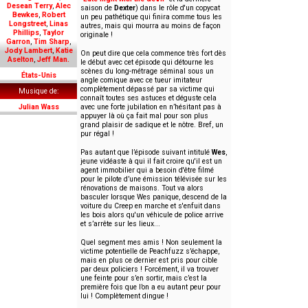
Desean Terry
,
Alec
saison de
Dexter
) dans le rôle d'un copycat
Bewkes
,
Robert
un peu pathétique qui finira comme tous les
Longstreet
,
Linas
autres, mais qui mourra au moins de façon
Phillips
,
Taylor
originale !
Garron
,
Tim Sharp
,
Jody Lambert
,
Katie
On peut dire que cela commence très fort dès
Aselton
,
Jeff Man.
le début avec cet épisode qui détourne les
scènes du long-métrage séminal sous un
États-Unis
angle comique avec ce tueur imitateur
complètement dépassé par sa victime qui
Musique de
connaît toutes ses astuces et déguste cela
Julian Wass
avec une forte jubilation en n’hésitant pas à
appuyer là où ça fait mal pour son plus
grand plaisir de sadique et le nôtre. Bref, un
pur régal !
Pas autant que l’épisode suivant intitulé
Wes
,
jeune vidéaste à qui il fait croire qu'il est un
agent immobilier qui a besoin d'être filmé
pour le pilote d’une émission télévisée sur les
rénovations de maisons. Tout va alors
basculer lorsque Wes panique, descend de la
voiture du Creep en marche et s'enfuit dans
les bois alors qu'un véhicule de police arrive
et s’arrête sur les lieux...
Quel segment mes amis ! Non seulement la
victime potentielle de Peachfuzz s’échappe,
mais en plus ce dernier est pris pour cible
par deux policiers ! Forcément, il va trouver
une feinte pour s’en sortir, mais c’est la
première fois que l’on a eu autant peur pour
lui ! Complètement dingue !