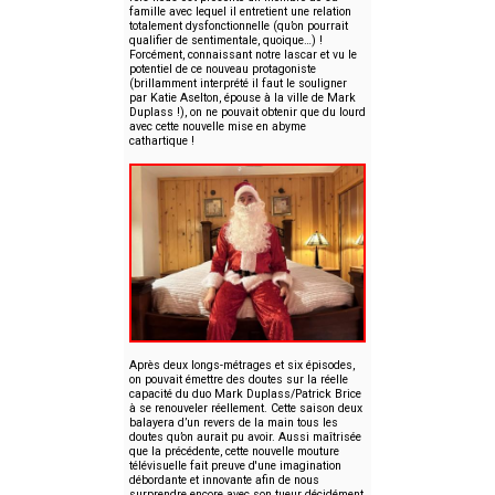
famille avec lequel il entretient une relation
totalement dysfonctionnelle (qu’on pourrait
qualifier de sentimentale, quoique…) !
Forcément, connaissant notre lascar et vu le
potentiel de ce nouveau protagoniste
(brillamment interprété il faut le souligner
par Katie Aselton, épouse à la ville de Mark
Duplass !), on ne pouvait obtenir que du lourd
avec cette nouvelle mise en abyme
cathartique !
Après deux longs-métrages et six épisodes,
on pouvait émettre des doutes sur la réelle
capacité du duo Mark Duplass/Patrick Brice
à se renouveler réellement. Cette saison deux
balayera d’un revers de la main tous les
doutes qu’on aurait pu avoir. Aussi maîtrisée
que la précédente, cette nouvelle mouture
télévisuelle fait preuve d'une imagination
débordante et innovante afin de nous
surprendre encore avec son tueur décidément