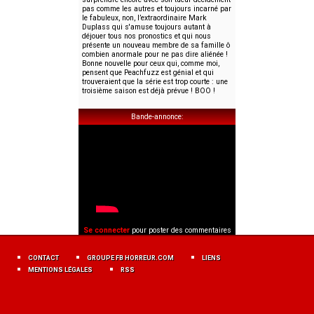
pas comme les autres et toujours incarné par
le fabuleux, non, l’extraordinaire Mark
Duplass qui s'amuse toujours autant à
déjouer tous nos pronostics et qui nous
présente un nouveau membre de sa famille ô
combien anormale pour ne pas dire aliénée !
Bonne nouvelle pour ceux qui, comme moi,
pensent que Peachfuzz est génial et qui
trouveraient que la série est trop courte : une
troisième saison est déjà prévue ! BOO !
Bande-annonce
Se connecter
pour poster des commentaires
MENU
FOOTER
CONTACT
GROUPE FB HORREUR.COM
LIENS
FR
MENTIONS LÉGALES
RSS