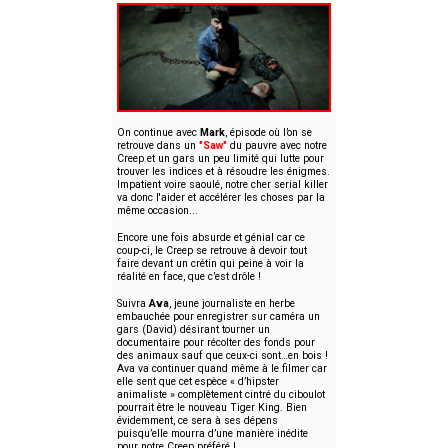
On continue avec
Mark
, épisode où l’on se
retrouve dans un
"Saw"
du pauvre avec notre
Creep et un gars un peu limité qui lutte pour
trouver les indices et à résoudre les énigmes.
Impatient voire saoulé, notre cher serial killer
va donc l'aider et accélérer les choses par la
même occasion...
Encore une fois absurde et génial car ce
coup-ci, le Creep se retrouve à devoir tout
faire devant un crétin qui peine à voir la
réalité en face, que c’est drôle !
Suivra
Ava
, jeune journaliste en herbe
embauchée pour enregistrer sur caméra un
gars (David) désirant tourner un
documentaire pour récolter des fonds pour
des animaux sauf que ceux-ci sont…en bois !
Ava va continuer quand même à le filmer car
elle sent que cet espèce « d’hipster
animaliste » complètement cintré du ciboulot
pourrait être le nouveau Tiger King. Bien
évidemment, ce sera à ses dépens
puisqu’elle mourra d’une manière inédite
pour notre Creep préféré !