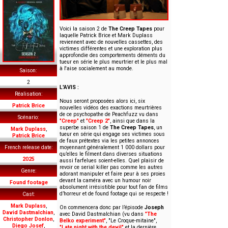
Voici la saison 2 de
The Creep Tapes
pour
laquelle Patrick Brice et Mark Duplass
reviennent avec de nouvelles cassettes, des
victimes différentes et une exploration plus
approfondie des comportements déments du
tueur en série le plus meurtrier et le plus mal
à l'aise socialement au monde.
Saison
2
L'AVIS :
Réalisation
Nous seront proposées alors ici, six
Patrick Brice
nouvelles vidéos des exactions meurtrières
de ce psychopathe de Peachfuzz vu dans
Scénario
"Creep"
et
"Creep 2"
, ainsi que dans la
superbe saison 1 de
The Creep Tapes
, un
Mark Duplass
,
tueur en série qui engage ses victimes sous
Patrick Brice
de faux prétextes via les petites annonces
French release date
moyennant généralement 1 000 dollars pour
qu’elles le filment dans diverses situations
2025
aussi farfelues soient-elles. Quel plaisir de
revoir ce serial killer pas comme les autres
Genre
adorant manipuler et faire peur à ses proies
devant la caméra avec un humour noir
Found footage
absolument irrésistible pour tout fan de films
d’horreur et de found footage qui se respecte !
Cast
Mark Duplass
,
On commencera donc par l’épisode
Joseph
David Dastmalchian
,
avec David Dastmalchian (vu dans
"The
Christopher Donlon
,
Belko experiment"
, "Le Croque-mitaine",
Diego Josef
,
"Late night with the devil"
et la dernière