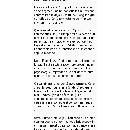
Et ce sera bien là l’unique lot de consolation
de ce segment moins bon que les autres car
sentant trop le déjà-vu et un peu long malgré
sa faible durée (une vingtaine de minutes
environ !). Un comble !
Qui sera vite compensé par l’épisode suivant
nommé
Nick
. Ici, le Creep prend la place d'un
psy et se déguise en Père Noël pour aider un
patient qui a un problème avec son géniteur
l'ayant abandonné lorsqu'il était très jeune.
La thérapie va-t-elle fonctionner ? On connaît
déjà la réponse !
Notre Peachfuzz n’est jamais aussi bon que
lorsqu’il est en totale roue libre ce qu’il nous
montrera encore une fois ici dans le rôle d'un
psychologue improvisé à la dernière minute
pour un Noël pas comme les autres !
On terminera la saison 2 avec
Angela
. Celle-
ci est la sœur ou femme (?) du Creep qui a
l'air alcoolique sur les bords et également
bien timbrée (c’est de famille !). La
demoiselle se sentant délaissée se retrouve
seule à la maison et veut consommer autre
chose que de l'alcool, arrivera-t-elle à ses fins
?
Cette ultime histoire (qui fait écho au dernier
segment de la saison 1), nous fait découvrir
un versant inédit du personnage : encore une
fois nous est présenté un membre de sa