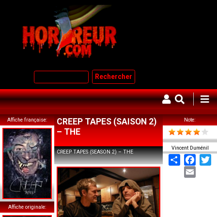
Aller
au
contenu
principal
Rechercher
Affiche française
CREEP TAPES (SAISON 2)
Note
– THE
Vincent Duménil
CREEP TAPES (SEASON 2) – THE
Share
Face
T
Email
Affiche originale