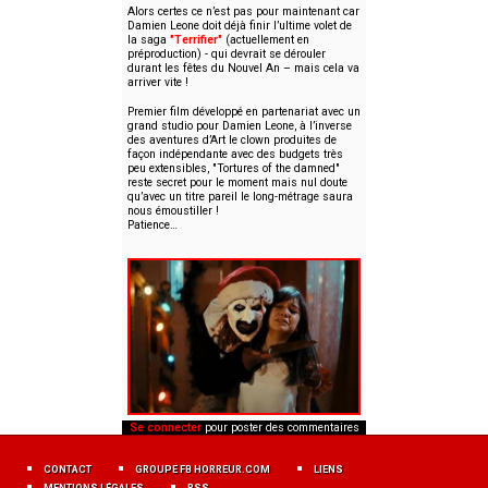
Alors certes ce n’est pas pour maintenant car
Damien Leone doit déjà finir l’ultime volet de
la saga
"Terrifier"
(actuellement en
préproduction) - qui devrait se dérouler
durant les fêtes du Nouvel An – mais cela va
arriver vite !
Premier film développé en partenariat avec un
grand studio pour Damien Leone, à l’inverse
des aventures d’Art le clown produites de
façon indépendante avec des budgets très
peu extensibles, "Tortures of the damned"
reste secret pour le moment mais nul doute
qu’avec un titre pareil le long-métrage saura
nous émoustiller !
Patience…
Se connecter
pour poster des commentaires
MENU
FOOTER
CONTACT
GROUPE FB HORREUR.COM
LIENS
FR
MENTIONS LÉGALES
RSS