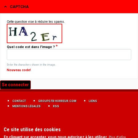
CAPTCHA
Cette question vise à réduire les spams.
Quel code est dans l'image ?
Enter the characters shown in the image.
Nouveau code!
MENU
FOOTER
CONTACT
GROUPE FB HORREUR.COM
LIENS
FR
MENTIONS LÉGALES
RSS
Ce site utilise des cookies
En cliquant sur accepter, vous nous autorisez à les utiliser.
Plus d'infos