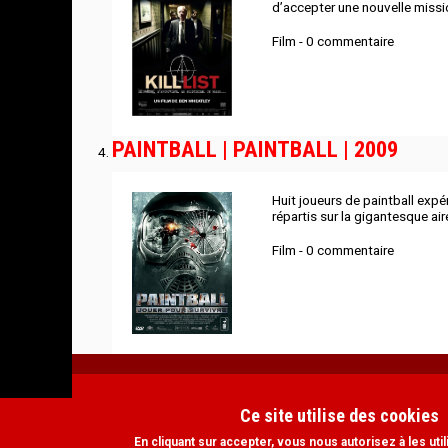
d’accepter une nouvelle missio
Film - 0 commentaire
PAINTBALL | PAINTBALL | 2009
Huit joueurs de paintball expé
répartis sur la gigantesque ai
Film - 0 commentaire
MENU
FOOTER
Ce site utilise des cookies
CONTACT
GROUPE FB HORREUR.COM
LIENS
FR
En cliquant sur accepter, vous nous autorisez à les util