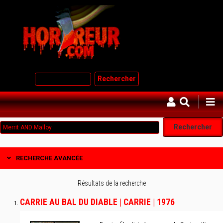
Aller
au
contenu
principal
Rechercher
RECHERCHE AVANCÉE
Résultats de la recherche
CARRIE AU BAL DU DIABLE | CARRIE | 1976