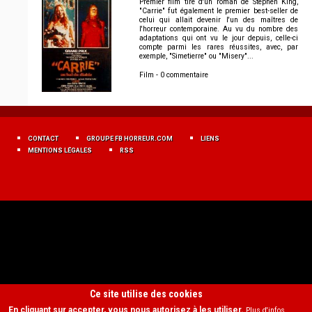
Premier film tiré d'un roman de Stephen King,
"Carrie" fut également le premier best-seller de
celui qui allait devenir l'un des maîtres de
l'horreur contemporaine. Au vu du nombre des
adaptations qui ont vu le jour depuis, celle-ci
compte parmi les rares réussites, avec, par
exemple, "Simetierre" ou "Misery"...
Film - 0 commentaire
MENU
FOOTER
CONTACT
GROUPE FB HORREUR.COM
LIENS
FR
MENTIONS LÉGALES
RSS
Ce site utilise des cookies
En cliquant sur accepter, vous nous autorisez à les utiliser.
Plus d'infos