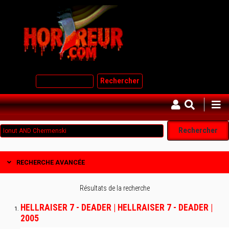
Aller
au
contenu
principal
Rechercher
RECHERCHE AVANCÉE
Résultats de la recherche
HELLRAISER 7 - DEADER | HELLRAISER 7 - DEADER |
2005