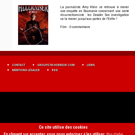
La journaliste Amy Klein se retrouve à mener
une enquête en Roumanie concernant une secte
résurrectionniste : les Deader. Son investigation
va la mener jusqu'aux portes de l'Enfer !
Film - 0 commentaire
MENU
FOOTER
CONTACT
GROUPE FB HORREUR.COM
LIENS
FR
MENTIONS LÉGALES
RSS
Ce site utilise des cookies
En cliquant sur accepter, vous nous autorisez à les utiliser.
Plus d'infos