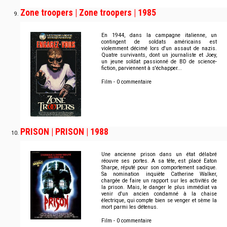
Zone troopers | Zone troopers | 1985
En 1944, dans la campagne italienne, un
contingent de soldats américains est
violemment décimé lors d'un assaut de nazis.
Quatre survivants, dont un journaliste et Joey,
un jeune soldat passionné de BD de science-
fiction, parviennent à s'échapper...
Film - 0 commentaire
PRISON | PRISON | 1988
Une ancienne prison dans un état délabré
réouvre ses portes. A sa tête, est placé Eaton
Sharpe, réputé pour son comportement sadique.
Sa nomination inquiète Catherine Walker,
chargée de faire un rapport sur les activités de
la prison. Mais, le danger le plus immédiat va
venir d'un ancien condamné à la chaise
électrique, qui compte bien se venger et sème la
mort parmi les détenus.
Film - 0 commentaire